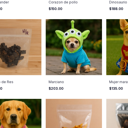
ander
Corazon de pollo
Dinosaurio
00
$150.00
$188.00
 de Res
Marciano
Mujer marav
00
$203.00
$135.00