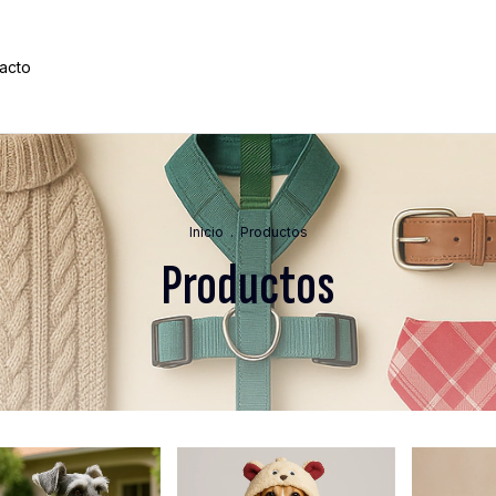
acto
Inicio
.
Productos
Productos