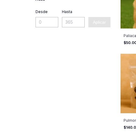
Desde
Hasta
Aplicar
Paliac
$50.0
Pulmo
$140.