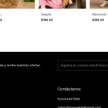
a
Vaquita
Wazowski
00
$188.00
$188.00
ate y recibe nuestras ofertas.
Contáctanos
524424497568
admpatitasmarket@gmail.com