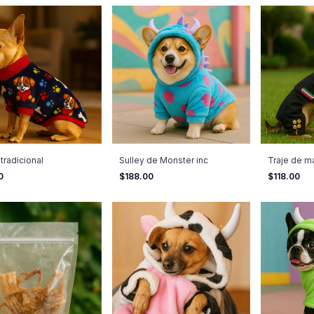
tradicional
Sulley de Monster inc
Traje de ma
00
$188.00
$118.00