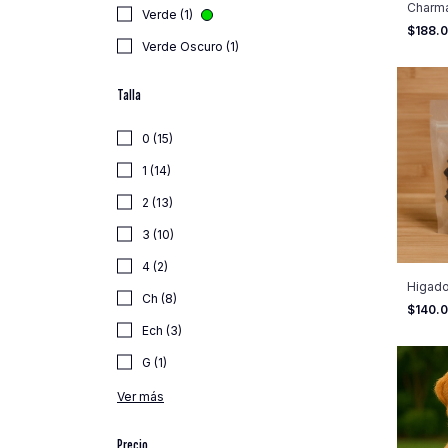
Charm
Verde (1)
$188.
Verde Oscuro (1)
Talla
0 (15)
1 (14)
2 (13)
3 (10)
4 (2)
Higado
Ch (8)
$140.
Ech (3)
G (1)
Ver más
Precio