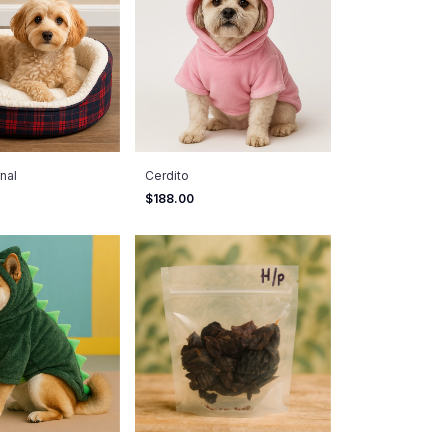
nal
Cerdito
$188.00