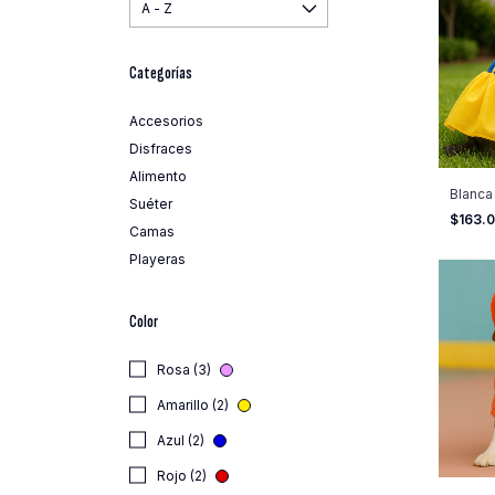
Categorías
Accesorios
Disfraces
Alimento
Blanca
Suéter
$163.
Camas
Playeras
Color
Rosa (3)
Amarillo (2)
Azul (2)
Rojo (2)