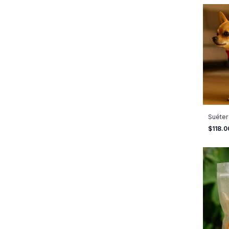
Suéter 
$118.