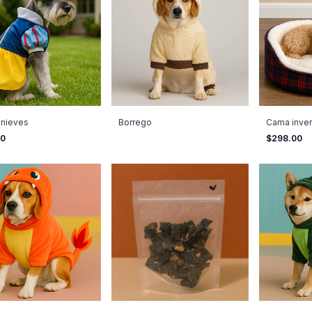
 nieves
Borrego
Cama inver
00
$298.00