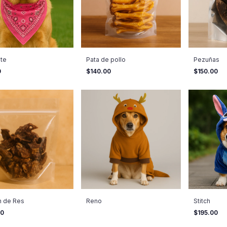
ate
Pata de pollo
Pezuñas
0
$140.00
$150.00
n de Res
Reno
Stitch
00
$195.00